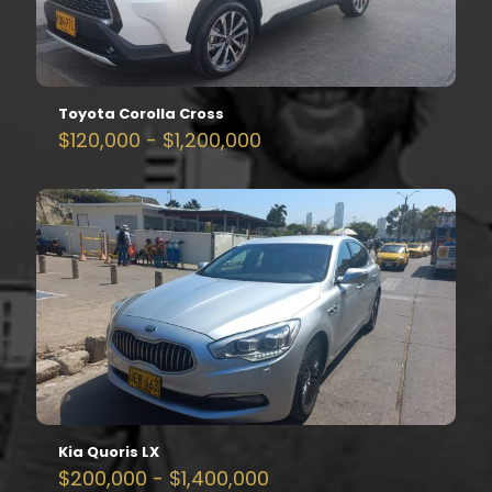
Toyota Corolla Cross
Rango
$
120,000
-
$
1,200,000
de
precios:
desde
$120,000
hasta
$1,200,000
Kia Quoris LX
Rango
$
200,000
-
$
1,400,000