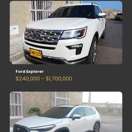
Ford Explorer
Rango
$
240,000
-
$
1,700,000
de
precios:
desde
$240,000
hasta
$1,700,000