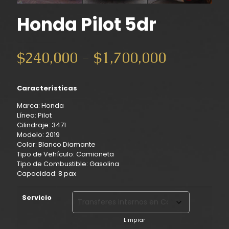
Honda Pilot 5dr
Rango
$
240,000
-
$
1,700,000
de
precios:
Características
desde
Marca: Honda
$240,000
Línea: Pilot
Cilindraje: 3471
hasta
Modelo: 2019
$1,700,0
Color: Blanco Diamante
Tipo de Vehículo: Camioneta
Tipo de Combustible: Gasolina
Capacidad: 8 pax
Servicio
Limpiar